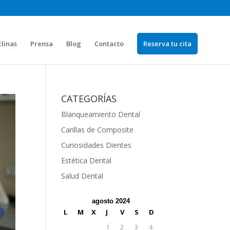
clinas
Prensa
Blog
Contacto
Reserva tu cita
CATEGORÍAS
Blanqueamiento Dental
Carillas de Composite
Curiosidades Dientes
Estética Dental
Salud Dental
agosto 2024
L
M
X
J
V
S
D
1
2
3
4