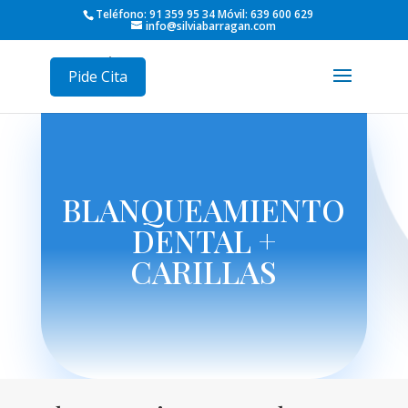
Teléfono: 91 359 95 34 Móvil: 639 600 629
info@silviabarragan.com
Pide Cita
BLANQUEAMIENTO
DENTAL +
CARILLAS