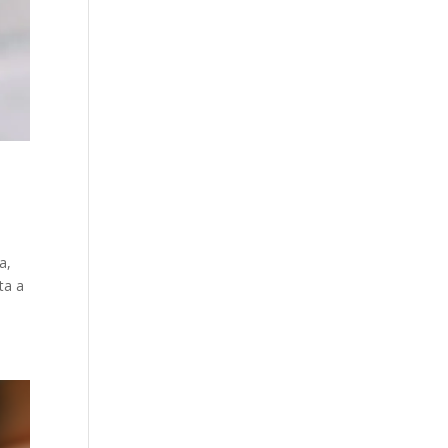
a,
ta a