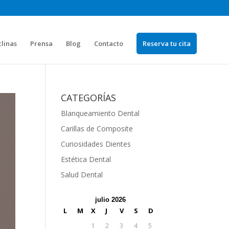
clinas
Prensa
Blog
Contacto
Reserva tu cita
CATEGORÍAS
Blanqueamiento Dental
Carillas de Composite
Curiosidades Dientes
Estética Dental
Salud Dental
julio 2026
L
M
X
J
V
S
D
1
2
3
4
5